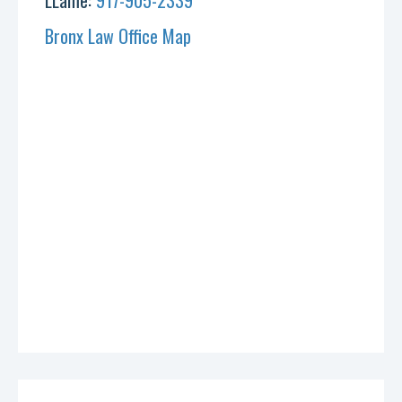
LLame:
917-905-2339
Bronx Law Office Map